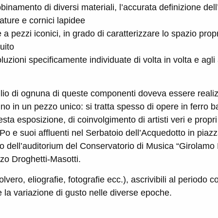
bbinamento di diversi materiali, l’accurata definizione del
ature e cornici lapidee
 pezzi iconici, in grado di caratterizzare lo spazio prop
uito
uzioni specificamente individuate di volta in volta e agli ab
aglio di ognuna di queste componenti doveva essere real
gno in un pezzo unico: si tratta spesso di opere in ferro b
sta esposizione, di coinvolgimento di artisti veri e prop
o e suoi affluenti nel Serbatoio dell’Acquedotto in piaz
no dell’auditorium del Conservatorio di Musica “Girolamo
zzo Droghetti-Masotti.
lvero, eliografie, fotografie ecc.), ascrivibili al periodo c
la variazione di gusto nelle diverse epoche.