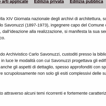
 arti applicate
Edilizia privata
Edilizia pubblica
 della XIV Giornata nazionale degli archivi di architettura, 
Carlo Savonuzzi (1897-1973), ingegnere capo del Comune di
dall’ideazione alla realizzazione, si manifesta la sua sensi
ico.
do Archivistico Carlo Savonuzzi, custoditi presso la bibli
o in luce le modalità con cui Savonuzzi progettava gli edif
nche gli aspetti di dettaglio, spesso approfonditi con spec
re scrupolosamente non solo gli esiti complessivi delle su
o attraverso alcuni temi ricorrenti e fortemente caratterizz