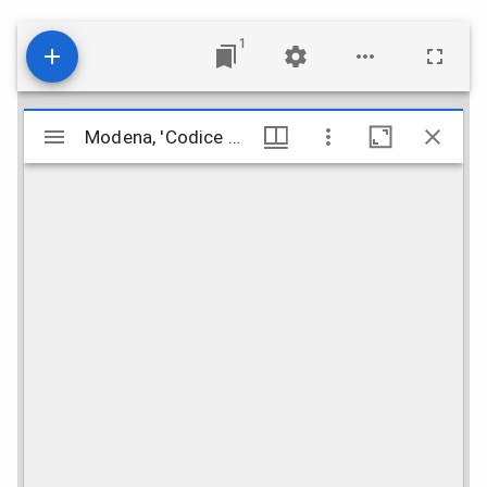
1
Mirador
Modena, 'Codice di leggi, e costituzioni per gli Stati di Sua Altezza Serenissima', vol. 2, Modena, Società tipografica, 1771
Modena, 'Codice di leggi, e costituzioni per gli Stati di Sua Altezza Serenissima', vol. 2, Modena, Società tipografica, 1771
viewer