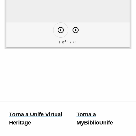
1 of 17
• 1
Torna a Unife Virtual
Torna a
Heritage
MyBiblioUnife